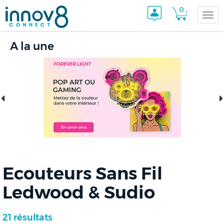
0
Togg
A la une
navi
Ecouteurs Sans Fil
Ledwood & Sudio
21 résultats