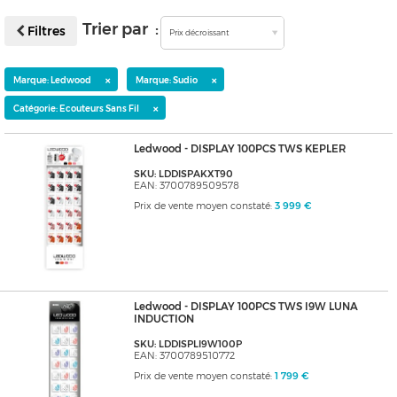
Trier par :
Filtres
Prix décroissant
×
×
Marque: Ledwood
Marque: Sudio
×
Catégorie: Ecouteurs Sans Fil
Ledwood - DISPLAY 100PCS TWS KEPLER
SKU: LDDISPAKXT90
EAN: 3700789509578
Prix de vente moyen constaté:
3 999 €
Ledwood - DISPLAY 100PCS TWS I9W LUNA
INDUCTION
SKU: LDDISPLI9W100P
EAN: 3700789510772
Prix de vente moyen constaté:
1 799 €