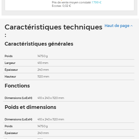
Prix de vente moyen constaté:
1 799 €
Ecotax: 0,02 €
Caractéristiques techniques
Haut de page
:
Caractéristiques générales
Poids
14750 g
Largeur
410 mm
Épaisseur
240 mm
Hauteur
1120 mm
Fonctions
Dimensions (LxExH)
410 x 240 x 1120 mm
Poids et dimensions
Dimensions (LxExH)
410 x 240 x 1120 mm
Poids
14750 g
Épaisseur
240 mm