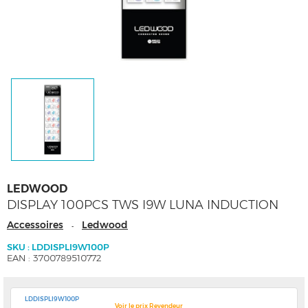
LEDWOOD
DISPLAY 100PCS TWS I9W LUNA INDUCTION
Accessoires
Ledwood
-
SKU : LDDISPLI9W100P
EAN : 3700789510772
LDDISPLI9W100P
Voir le prix Revendeur