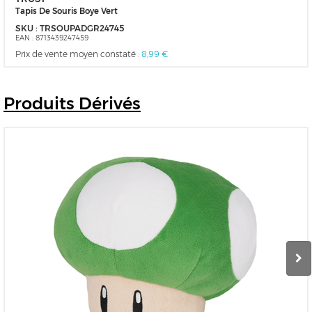
Tapis De Souris Boye Vert
SKU :
TRSOUPADGR24745
EAN :
8713439247459
Prix de vente moyen constaté :
8,99 €
Produits
Dérivés