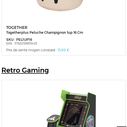
TOGETHER
Togetherplus Peluche Champignon 1up 16 Cm
SKU :
PEL1UP16
EAN :
3760259935405
Prix de vente moyen constaté :
15,99 €
Retro
Gaming