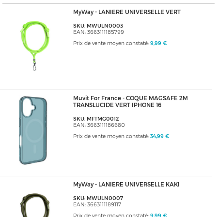
MyWay - LANIERE UNIVERSELLE VERT
SKU: MWULN0003
EAN: 3663111185799
Prix de vente moyen constaté:
9,99 €
Muvit For France - COQUE MAGSAFE 2M
TRANSLUCIDE VERT IPHONE 16
SKU: MFTMG0012
EAN: 3663111186680
Prix de vente moyen constaté:
34,99 €
MyWay - LANIERE UNIVERSELLE KAKI
SKU: MWULN0007
EAN: 3663111189117
Prix de vente moyen constaté:
9,99 €