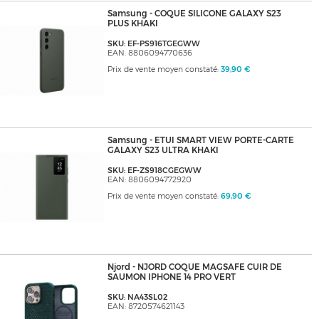
Samsung - COQUE SILICONE GALAXY S23
PLUS KHAKI
SKU: EF-PS916TGEGWW
EAN: 8806094770636
Prix de vente moyen constaté:
39,90 €
Samsung - ETUI SMART VIEW PORTE-CARTE
GALAXY S23 ULTRA KHAKI
SKU: EF-ZS918CGEGWW
EAN: 8806094772920
Prix de vente moyen constaté:
69,90 €
Njord - NJORD COQUE MAGSAFE CUIR DE
SAUMON IPHONE 14 PRO VERT
SKU: NA43SL02
EAN: 8720574621143