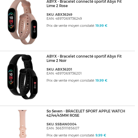
ABYX - Bracelet connecté sportif Abyx Fit
Lime 2 Rose
SKU: ABX36249
EAN: 4897069736249
Prix de vente moyen constaté:
19,99 €
ABYX - Bracelet connecté sportif Abyx Fit
Lime 2 Noir
SKU: ABX36201
EAN: 4897069736201
Prix de vente moyen constaté:
19,99 €
So Seven - BRACELET SPORT APPLE WATCH
42/44/45MM ROSE
SKU: SSBAN0004
EAN: 3663111185607
Prix de vente moyen constaté:
9,99 €