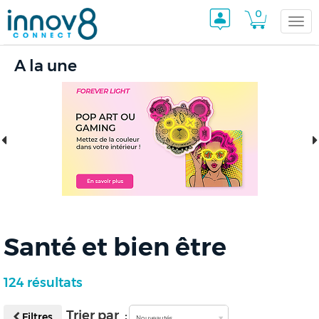
0
Togg
A la une
navi
Santé et bien être
124 résultats
Trier par :
Filtres
Nouveautés