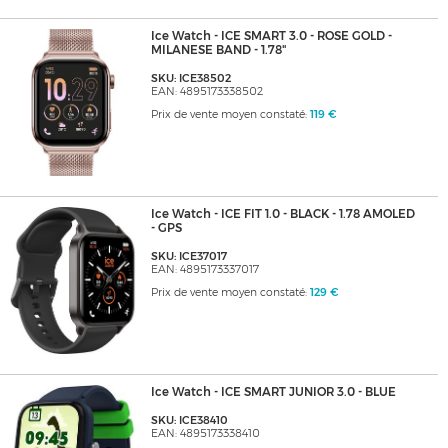
Ice Watch - ICE SMART 3.0 - ROSE GOLD -
MILANESE BAND - 1.78"
SKU: ICE38502
EAN: 4895173338502
Prix de vente moyen constaté:
119 €
Ice Watch - ICE FIT 1.0 - BLACK - 1.78 AMOLED
- GPS
SKU: ICE37017
EAN: 4895173337017
Prix de vente moyen constaté:
129 €
Ice Watch - ICE SMART JUNIOR 3.0 - BLUE
SKU: ICE38410
EAN: 4895173338410