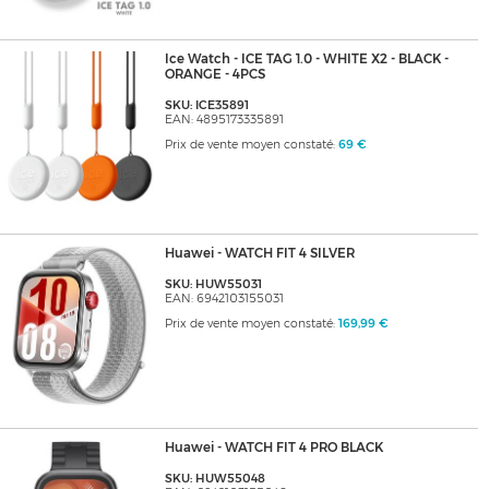
Ice Watch - ICE TAG 1.0 - WHITE X2 - BLACK -
ORANGE - 4PCS
SKU: ICE35891
EAN: 4895173335891
Prix de vente moyen constaté:
69 €
Huawei - WATCH FIT 4 SILVER
SKU: HUW55031
EAN: 6942103155031
Prix de vente moyen constaté:
169,99 €
Huawei - WATCH FIT 4 PRO BLACK
SKU: HUW55048