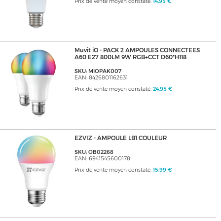
Prix de vente moyen constaté:
14,95 €
Muvit iO - PACK 2 AMPOULES CONNECTEES
A60 E27 800LM 9W RGB+CCT D60*H118
SKU: MIOPAK007
EAN: 8426801162631
Prix de vente moyen constaté:
24,95 €
EZVIZ - AMPOULE LB1 COULEUR
SKU: OB02268
EAN: 6941545600178
Prix de vente moyen constaté:
15,99 €