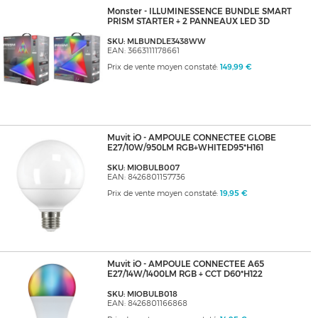
Monster - ILLUMINESSENCE BUNDLE SMART
PRISM STARTER + 2 PANNEAUX LED 3D
SKU: MLBUNDLE3438WW
EAN: 3663111178661
Prix de vente moyen constaté:
149,99 €
Muvit iO - AMPOULE CONNECTEE GLOBE
E27/10W/950LM RGB+WHITED95*H161
SKU: MIOBULB007
EAN: 8426801157736
Prix de vente moyen constaté:
19,95 €
Muvit iO - AMPOULE CONNECTEE A65
E27/14W/1400LM RGB + CCT D60*H122
SKU: MIOBULB018
EAN: 8426801166868