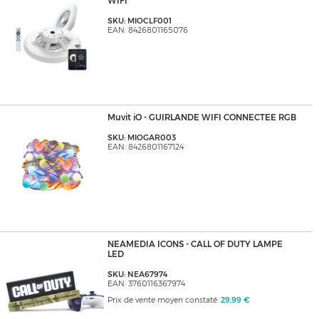
WIFI
SKU: MIOCLF001
EAN: 8426801165076
Muvit iO - GUIRLANDE WIFI CONNECTEE RGB
SKU: MIOGAR003
EAN: 8426801167124
NEAMEDIA ICONS - CALL OF DUTY LAMPE
LED
SKU: NEA67974
EAN: 3760116367974
Prix de vente moyen constaté:
29,99 €