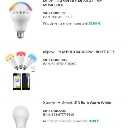
Muvit - IO AMPOULE MUSICALE MY
MUSICBULB
SKU: OB00630
EAN: 3663111112504
Prix de vente moyen constaté:
39,90 €
Mipow - PLAYBULB RAINBOW - BOITE DE 3
SKU: OB00083
EAN: 6945764508932
Xiaomi - Mi Smart LED Bulb Warm White
SKU: OB02204
EAN: 6934177716546
Prix de vente moyen constaté:
14,99 €