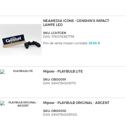
NEAMEDIA ICONS - GENSHIN'S IMPACT
LAMPE LED
SKU: LGHTGEN
EAN: 3760116367738
Prix de vente moyen constaté:
29,99 €
Mipow - PLAYBULB LITE
SKU: OB00091
EAN: 6945764508710
Mipow - PLAYBULB ORIGINAL - ARGENT
SKU: OB00010
EAN: 6945764508550