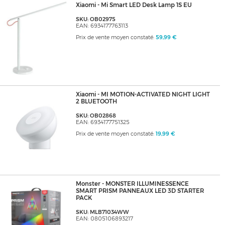
Xiaomi - Mi Smart LED Desk Lamp 1S EU
SKU: OB02975
EAN: 6934177763113
Prix de vente moyen constaté:
59,99 €
Xiaomi - MI MOTION-ACTIVATED NIGHT LIGHT
2 BLUETOOTH
SKU: OB02868
EAN: 6934177751325
Prix de vente moyen constaté:
19,99 €
Monster - MONSTER ILLUMINESSENCE
SMART PRISM PANNEAUX LED 3D STARTER
PACK
SKU: MLB71034WW
EAN: 0805106893217