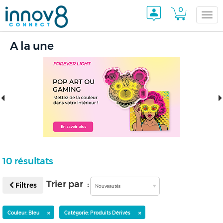
0
Togg
A la une
navi
10 résultats
Trier par :
Filtres
Nouveautés
×
×
Couleur: Bleu
Catégorie: Produits Dérivés