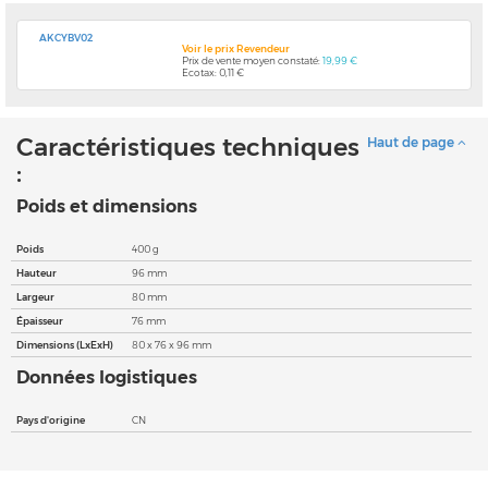
AKCYBV02
Voir le prix Revendeur
Prix de vente moyen constaté:
19,99 €
Ecotax: 0,11 €
Caractéristiques techniques
Haut de page
:
Poids et dimensions
Poids
400 g
Hauteur
96 mm
Largeur
80 mm
Épaisseur
76 mm
Dimensions (LxExH)
80 x 76 x 96 mm
Données logistiques
Pays d'origine
CN