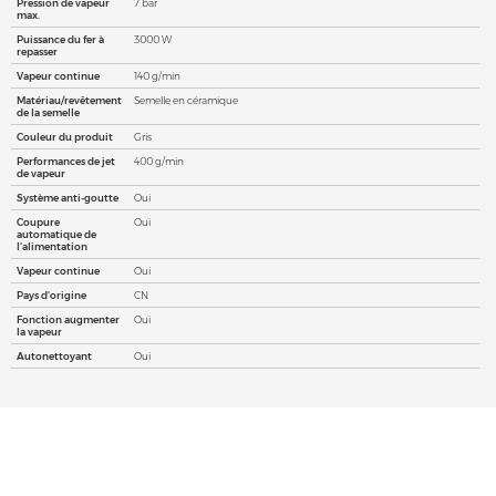
Pression de vapeur
7 bar
max.
Puissance du fer à
3000 W
repasser
Vapeur continue
140 g/min
Matériau/revêtement
Semelle en céramique
de la semelle
Couleur du produit
Gris
Performances de jet
400 g/min
de vapeur
Système anti-goutte
Oui
Coupure
Oui
automatique de
l'alimentation
Vapeur continue
Oui
Pays d'origine
CN
Fonction augmenter
Oui
la vapeur
Autonettoyant
Oui