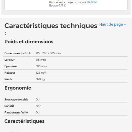
Prix de vente moyen constaté:
84,90 €
Ecotax: 1,41 €
Caractéristiques techniques
Haut de page
:
Poids et dimensions
Dimensions (LxExH)
215 x 385 x 325 mm
Largeur
215 mm
Épaisseur
385 mm
Hauteur
325 mm
Poids
3600 g
Ergonomie
Stockage de cable
Oui
Sans fil
Non
Rangement facile
Oui
Caractéristiques