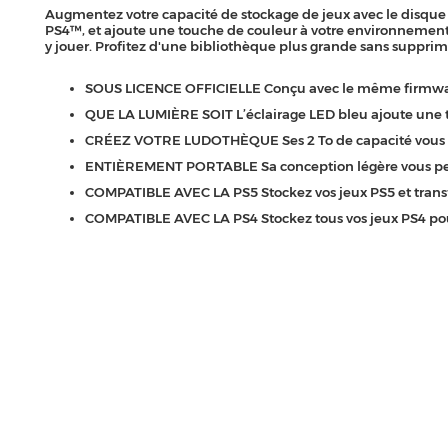
Augmentez votre capacité de stockage de jeux avec le disque d
PS4™, et ajoute une touche de couleur à votre environnement d
y jouer. Profitez d'une bibliothèque plus grande sans suppri
SOUS LICENCE OFFICIELLE Conçu avec le même firmware
QUE LA LUMIÈRE SOIT L’éclairage LED bleu ajoute une 
CRÉEZ VOTRE LUDOTHÈQUE Ses 2 To de capacité vous perm
ENTIÈREMENT PORTABLE Sa conception légère vous perm
COMPATIBLE AVEC LA PS5 Stockez vos jeux PS5 et transfér
COMPATIBLE AVEC LA PS4 Stockez tous vos jeux PS4 pour