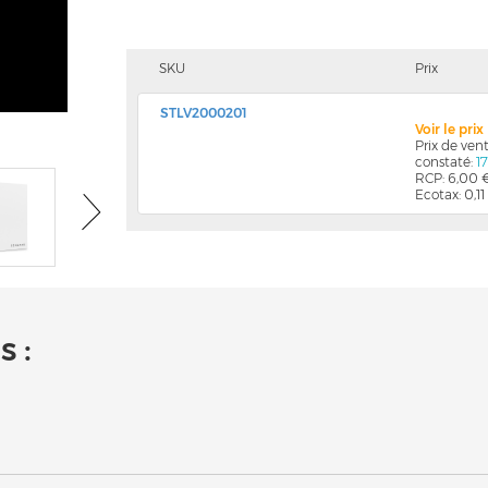
SKU
Prix
STLV2000201
Voir le pri
Prix de ve
constaté:
1
RCP: 6,00 
Ecotax: 0,11
 :