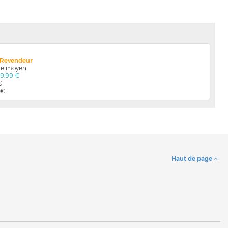
x Revendeur
nte moyen
79,99 €
€
 €
Haut de page