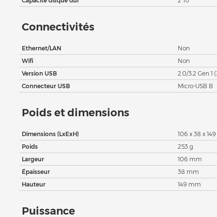
Capacité disque dur
2 To
Connectivités
Ethernet/LAN
Non
Wifi
Non
Version USB
2.0/3.2 Gen 1 (
Connecteur USB
Micro-USB B
Poids et dimensions
Dimensions (LxExH)
106 x 38 x 1
Poids
253 g
Largeur
106 mm
Épaisseur
38 mm
Hauteur
149 mm
Puissance