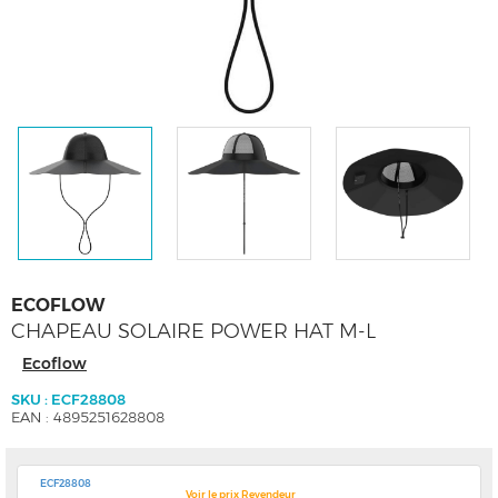
ECOFLOW
CHAPEAU SOLAIRE POWER HAT M-L
Ecoflow
SKU : ECF28808
EAN : 4895251628808
ECF28808
Voir le prix Revendeur