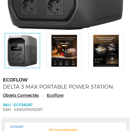
ECOFLOW
DELTA 3 MAX PORTABLE POWER STATION
Objets Connectés
Ecoflow
-
SKU : ECF58287
EAN : 4895251658287
ECF58287
Voir le prix Revendeur