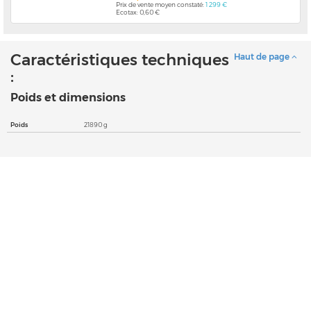
Prix de vente moyen constaté:
1 299 €
Ecotax: 0,60 €
Caractéristiques techniques
Haut de page
:
Poids et dimensions
Poids
21890 g