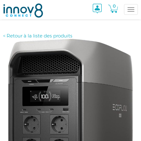
0
Togg
< Retour à la liste des produits
navi