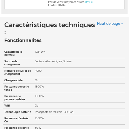
Prix de vente moyen constaté:
849 €
Ecotax: 0,60 €
Caractéristiques techniques
Haut de page
:
Fonctionnalités
Capacité de la
1024 Wh
batterie
Source de
Secteur, Allume-cigare, Solaire
chargement
Nombre de cycles de
4000
chargement
Charge rapide
Oui
Puissance de sortie
1800 W
totale
Puissance de
1000 W
panneau solaire
Wifi
Oui
Technologie batterie
Phosphate de fer lithié (LiFePo4)
Puissance d'entrée
1500 W
CA
Puissance de sortie
36 W