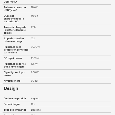
USB Type-A
Puissance de sortie
140 W
USB Type-C
Durée de
0,93 h
chargement de la
batterie (AC)
Temps de charge de
1,2 h
la batterie (énergie
solaire)
Apps de contrôle
Oui
prises en charge
Puissance de la
3600 W
protection contre les
surtensions
DC input power
1000 W
Puissance de sortie
126 W
de l'allume-cigare
Cigar lighter input
800 W
power
Niveau sonore
30 dB
Design
Couleur du produit
Argent
Écran integré
Oui
Type de commande
Boutons