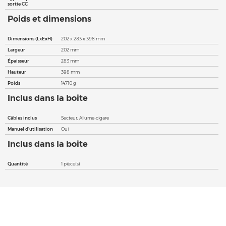
sortie CC
Poids et dimensions
Dimensions (LxExH)
202 x 283 x 398 mm
Largeur
202 mm
Épaisseur
283 mm
Hauteur
398 mm
Poids
14710 g
Inclus dans la boite
Câbles inclus
Secteur, Allume-cigare
Manuel d'utilisation
Oui
Inclus dans la boite
Quantité
1 pièce(s)