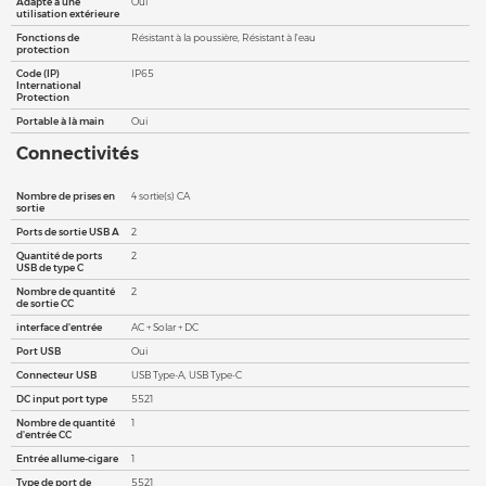
Adapté à une
Oui
utilisation extérieure
Fonctions de
Résistant à la poussière, Résistant à l’eau
protection
Code (IP)
IP65
International
Protection
Portable à là main
Oui
Connectivités
Nombre de prises en
4 sortie(s) CA
sortie
Ports de sortie USB A
2
Quantité de ports
2
USB de type C
Nombre de quantité
2
de sortie CC
interface d'entrée
AC + Solar + DC
Port USB
Oui
Connecteur USB
USB Type-A, USB Type-C
DC input port type
5521
Nombre de quantité
1
d'entrée CC
Entrée allume-cigare
1
Type de port de
5521