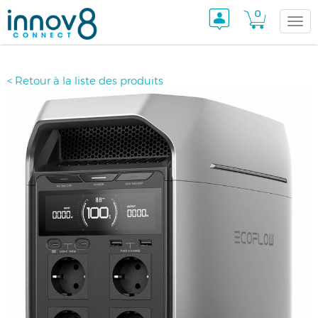
0
Togg
< Retour à la liste des produits
navi