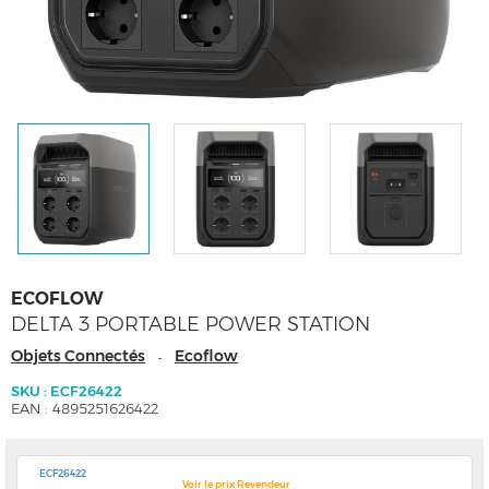
ECOFLOW
DELTA 3 PORTABLE POWER STATION
Objets Connectés
Ecoflow
-
SKU : ECF26422
EAN : 4895251626422
ECF26422
Voir le prix Revendeur