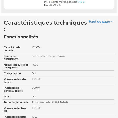
Prix de vente moyen constaté:
749 €
Ecotax: 0,60 €
Caractéristiques techniques
Haut de page
:
Fonctionnalités
Capacité de la
1024 Wh
batterie
Source de
Secteur, Allume-cigare, Solaire
chargement
Nombre de cycles de
4000
chargement
Charge rapide
Oui
Puissance de sortie
1800 W
totale
Puissance de
500 W
panneau solaire
Wifi
Oui
Technologie batterie
Phosphate de fer lithié (LiFePo4)
Puissance d'entrée
1500 W
CA
Puissance de sortie
18 W