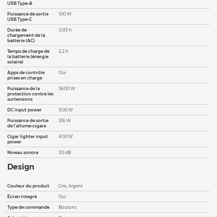
USB Type-A
Puissance de sortie
100 W
USB Type-C
Durée de
0,93 h
chargement de la
batterie (AC)
Temps de charge de
2,2 h
la batterie (énergie
solaire)
Apps de contrôle
Oui
prises en charge
Puissance de la
3600 W
protection contre les
surtensions
DC input power
500 W
Puissance de sortie
126 W
de l'allume-cigare
Cigar lighter input
800 W
power
Niveau sonore
30 dB
Design
Couleur du produit
Gris, Argent
Écran integré
Oui
Type de commande
Boutons