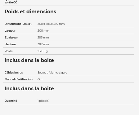
sortie CC
Poids et dimensions
Dimensions (LxExH)
200 x 283 x 397 mm
Largeur
200 mm
Épaisseur
283 mm
Hauteur
397 mm
Poids
23150 g
Inclus dans la boite
Câbles inclus
Secteur, Allume-cigare
Manuel d'utilisation
Oui
Inclus dans la boite
Quantité
1 pièce(s)