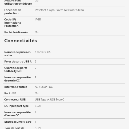
Adapté à une
Oui
utilisation extérieure
Fonctions de
Résistant à la poussière, Résistant à l’eau
protection
Code (IP)
IP65
International
Protection
Portable à là main
Oui
Connectivités
Nombre de prises en
4 sortie(s) CA
sortie
Ports de sortie USB A
2
Quantité de ports
2
USB de type C
Nombre de quantité
2
de sortie CC
interface d'entrée
AC + Solar + DC
Port USB
Oui
Connecteur USB
USB Type-A, USB Type-C
DC input port type
5521
Nombre de quantité
1
d'entrée CC
Entrée allume-cigare
1
Type de port de
5521