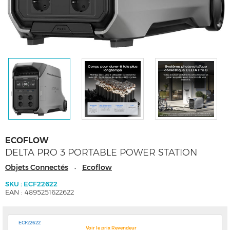
ECOFLOW
DELTA PRO 3 PORTABLE POWER STATION
Objets Connectés
Ecoflow
-
SKU : ECF22622
EAN : 4895251622622
ECF22622
Voir le prix Revendeur