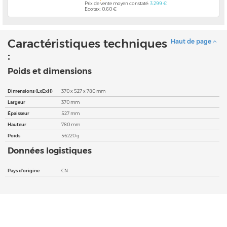
Prix de vente moyen constaté:
3 299 €
Ecotax: 0,60 €
Caractéristiques techniques
Haut de page
:
Poids et dimensions
Dimensions (LxExH)
370 x 527 x 780 mm
Largeur
370 mm
Épaisseur
527 mm
Hauteur
780 mm
Poids
56220 g
Données logistiques
Pays d'origine
CN