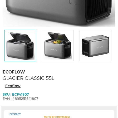
ECOFLOW
GLACIER CLASSIC 55L
Ecoflow
SKU : ECF41807
EAN : 4895251641807
ECF41807
Voir le prix Revendeur