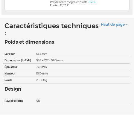
Prix de vente moyen constaté:
849 €
Ecotax: 12,23 €
Caractéristiques techniques
Haut de page
:
Poids et dimensions
Largeur
535 mm
Dimensions (LxExH)
535 x 777 x 560 mm
Épaisseur
777 mm
Hauteur
560 mm
Poids
28000 g
Design
Pays d'origine
CN