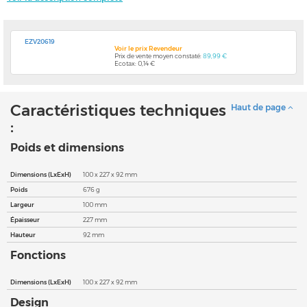
EZV20619
Voir le prix Revendeur
Prix de vente moyen constaté:
89,99 €
Ecotax: 0,14 €
Caractéristiques techniques
Haut de page
:
Poids et dimensions
Dimensions (LxExH)
100 x 227 x 92 mm
Poids
676 g
Largeur
100 mm
Épaisseur
227 mm
Hauteur
92 mm
Fonctions
Dimensions (LxExH)
100 x 227 x 92 mm
Design