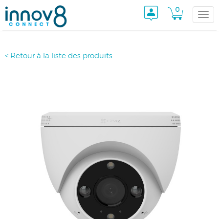
0
Togg
< Retour à la liste des produits
navi