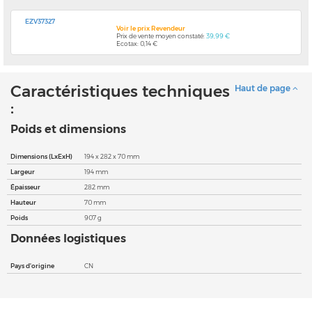
EZV37327
Voir le prix Revendeur
Prix de vente moyen constaté:
39,99 €
Ecotax: 0,14 €
Caractéristiques techniques
Haut de page
:
Poids et dimensions
Dimensions (LxExH)
194 x 282 x 70 mm
Largeur
194 mm
Épaisseur
282 mm
Hauteur
70 mm
Poids
907 g
Données logistiques
Pays d'origine
CN