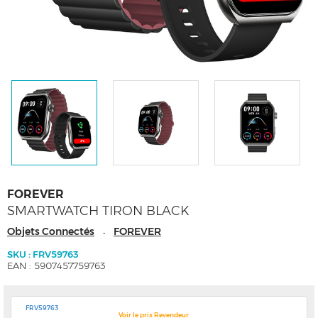
FOREVER
SMARTWATCH TIRON BLACK
Objets Connectés
FOREVER
-
SKU : FRV59763
EAN : 5907457759763
FRV59763
Voir le prix Revendeur