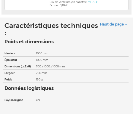
Prix de vente moyen constaté:
39,99 €
Ecotax: 0,10 €
Caractéristiques techniques
Haut de page
:
Poids et dimensions
Hauteur
1000 mm
Épaisseur
1000 mm
Dimensions (LxExH)
700 x 1000 x 1000 mm
Largeur
700 mm
Poids
190 g
Données logistiques
Pays d'origine
CN