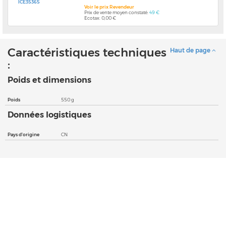
ICE35365
Voir le prix Revendeur
Prix de vente moyen constaté:
49 €
Ecotax: 0,00 €
Caractéristiques techniques
Haut de page
:
Poids et dimensions
Poids
550 g
Données logistiques
Pays d'origine
CN