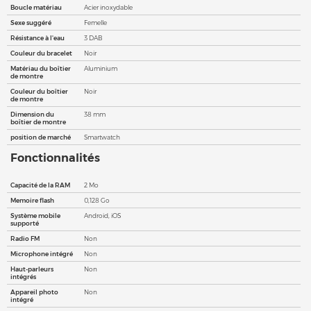
Boucle matériau
Acier inoxydable
Sexe suggéré
Femelle
Résistance à l'eau
3 DAB
Couleur du bracelet
Noir
Matériau du boîtier
Aluminium
de montre
Couleur du boîtier
Noir
de montre
Dimension du
38 mm
boîtier de montre
position de marché
Smartwatch
Fonctionnalités
Capacité de la RAM
2 Mo
Memoire flash
0,128 Go
Système mobile
Android, iOS
supporté
Radio FM
Non
Microphone intégré
Non
Haut-parleurs
Non
intégrés
Appareil photo
Non
intégré