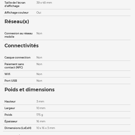
Taille de l'écran
39 x 48 mm
d'affichage
Affichage couleur
Oui
Réseau(x)
Connexion au réseau
Non
mobile
Connectivités
Casque connection
Non
Paiement sans
Non
contact (NFC)
Wifi
Non
Port USB
Non
Poids et dimensions
Hauteur
3 mm
Largeur
10 mm
Poids
175 g
Épaisseur
16 mm
Dimensions (LxExH)
10 x 16 x 3 mm