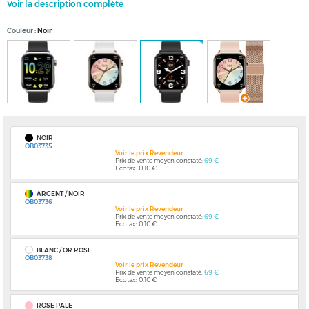
Voir la description complète
Couleur
Noir
NOIR
OB03735
Voir le prix Revendeur
Prix de vente moyen constaté:
69 €
Ecotax: 0,10 €
ARGENT / NOIR
OB03736
Voir le prix Revendeur
Prix de vente moyen constaté:
69 €
Ecotax: 0,10 €
BLANC / OR ROSE
OB03738
Voir le prix Revendeur
Prix de vente moyen constaté:
69 €
Ecotax: 0,10 €
ROSE PALE