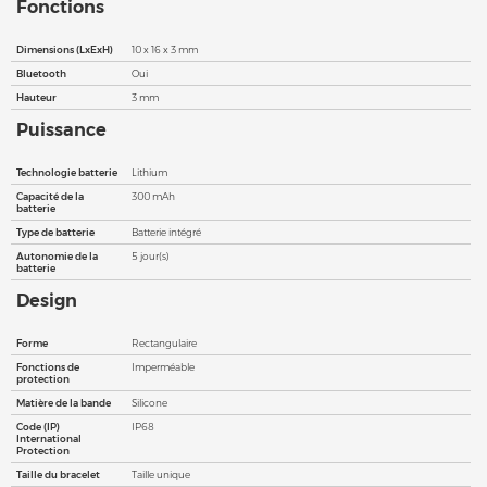
Fonctions
Dimensions (LxExH)
10 x 16 x 3 mm
Bluetooth
Oui
Hauteur
3 mm
Puissance
Technologie batterie
Lithium
Capacité de la
300 mAh
batterie
Type de batterie
Batterie intégré
Autonomie de la
5 jour(s)
batterie
Design
Forme
Rectangulaire
Fonctions de
Imperméable
protection
Matière de la bande
Silicone
Code (IP)
IP68
International
Protection
Taille du bracelet
Taille unique