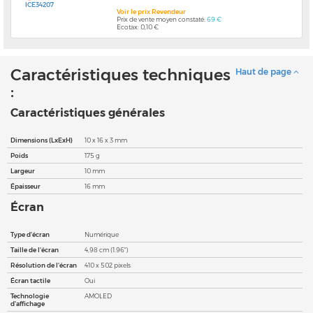
ICE34207
Voir le prix Revendeur
Prix de vente moyen constaté:
69 €
Ecotax: 0,10 €
Caractéristiques techniques
Haut de page
:
Caractéristiques générales
Dimensions (LxExH)
10 x 16 x 3 mm
Poids
175 g
Largeur
10 mm
Épaisseur
16 mm
Écran
Type d'écran
Numérique
Taille de l'écran
4,98 cm (1.96")
Résolution de l'écran
410 x 502 pixels
Écran tactile
Oui
Technologie
AMOLED
d'affichage