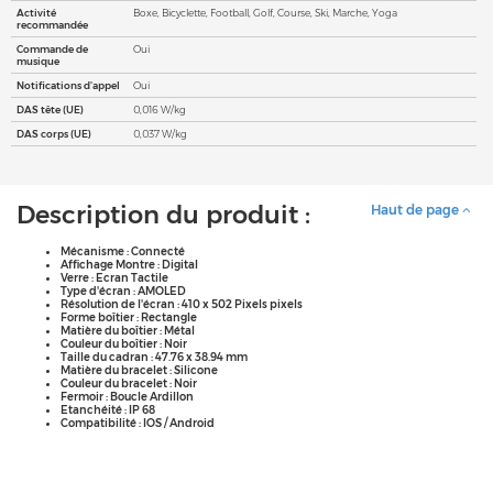
Activité
Boxe, Bicyclette, Football, Golf, Course, Ski, Marche, Yoga
recommandée
Commande de
Oui
musique
Notifications d'appel
Oui
DAS tête (UE)
0,016 W/kg
DAS corps (UE)
0,037 W/kg
Description du produit :
Haut de page
Mécanisme : Connecté
Affichage Montre : Digital
Verre : Ecran Tactile
Type d'écran : AMOLED
Résolution de l'écran : 410 x 502 Pixels pixels
Forme boîtier : Rectangle
Matière du boîtier : Métal
Couleur du boîtier : Noir
Taille du cadran : 47.76 x 38.94 mm
Matière du bracelet : Silicone
Couleur du bracelet : Noir
Fermoir : Boucle Ardillon
Etanchéité : IP 68
Compatibilité : IOS / Android