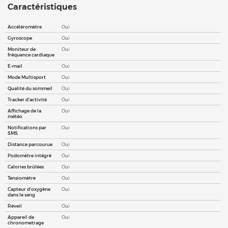
Caractéristiques
Accéléromètre
Oui
Gyroscope
Oui
Moniteur de
Oui
fréquence cardiaque
E-mail
Oui
Mode Multisport
Oui
Qualité du sommeil
Oui
Tracker d’activité
Oui
Affichage de la
Oui
météo
Notifications par
Oui
SMS
Distance parcourue
Oui
Podomètre intégré
Oui
Calories brûlées
Oui
Tensiomètre
Oui
Capteur d’oxygène
Oui
dans le sang
Réveil
Oui
Appareil de
Oui
chronometrage