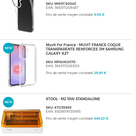
SKU: MWFCS0043
EAN: 3663111206487
Prix de vente moyen constaté:
9,99 €
Muvit For France - MUVIT FRANCE COQUE
NEW
TRANSPARENTE RENFORCEE 3M SAMSUNG
GALAXY A27
SKU: MFSHK0070
EAN: 3663111206500
Prix de vente moyen constaté:
29,99 €
XTOOL - M2 10W STANDALONE
NEW
SKU: XTO35985
EAN: 6928819535985
Prix de vente moyen constaté:
649,20 €