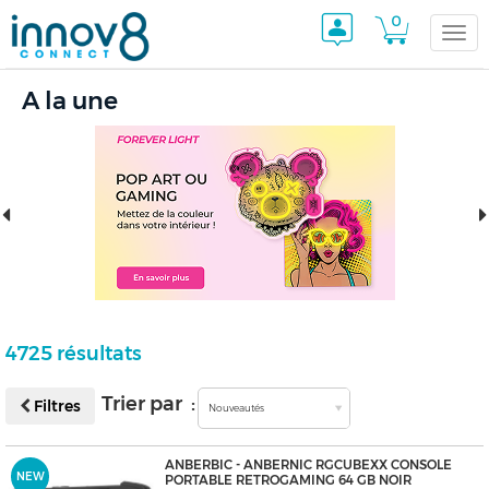
0
Togg
A la une
navi
4725 résultats
Trier par :
Filtres
Nouveautés
ANBERBIC - ANBERNIC RGCUBEXX CONSOLE
NEW
PORTABLE RETROGAMING 64 GB NOIR