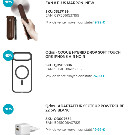
NEW
FAN 8 PLUS MARRON_NEW
SKU: JSL37199
EAN: 6975061537199
Prix de vente moyen constaté:
19,99 €
Qdos - COQUE HYBRID DROP SOFT TOUCH
NEW
GRS IPHONE AIR NOIR
SKU: QDS05896
EAN: 5061008405896
Prix de vente moyen constaté:
34,99 €
Qdos - ADAPTATEUR SECTEUR POWERCUBE
NEW
22,5W BLANC
SKU: QDS07654
EAN: 5061008407821
Prix de vente moyen constaté:
19,99 €