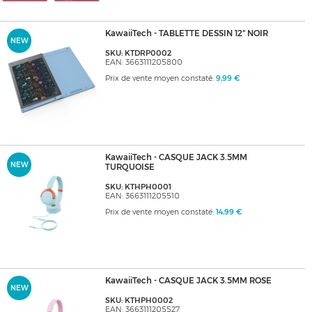
KawaiiTech - TABLETTE DESSIN 12" NOIR
NEW
SKU: KTDRP0002
EAN: 3663111205800
Prix de vente moyen constaté:
9,99 €
KawaiiTech - CASQUE JACK 3.5MM
NEW
TURQUOISE
SKU: KTHPH0001
EAN: 3663111205510
Prix de vente moyen constaté:
14,99 €
KawaiiTech - CASQUE JACK 3.5MM ROSE
NEW
SKU: KTHPH0002
EAN: 3663111205527