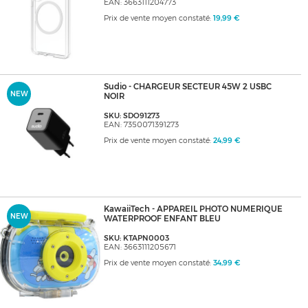
EAN: 3663111204773
Prix de vente moyen constaté:
19,99 €
Sudio - CHARGEUR SECTEUR 45W 2 USBC
NEW
NOIR
SKU: SDO91273
EAN: 7350071391273
Prix de vente moyen constaté:
24,99 €
KawaiiTech - APPAREIL PHOTO NUMERIQUE
NEW
WATERPROOF ENFANT BLEU
SKU: KTAPN0003
EAN: 3663111205671
Prix de vente moyen constaté:
34,99 €