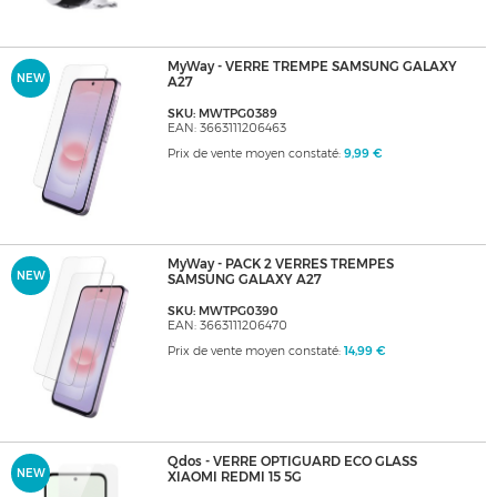
MyWay - VERRE TREMPE SAMSUNG GALAXY
NEW
A27
SKU: MWTPG0389
EAN: 3663111206463
Prix de vente moyen constaté:
9,99 €
MyWay - PACK 2 VERRES TREMPES
NEW
SAMSUNG GALAXY A27
SKU: MWTPG0390
EAN: 3663111206470
Prix de vente moyen constaté:
14,99 €
Qdos - VERRE OPTIGUARD ECO GLASS
NEW
XIAOMI REDMI 15 5G