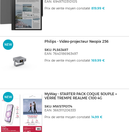
EAN: 6949710310105
Prix de vente moyen constaté:
819,99 €
Philips - Vidéo-projecteur Neopix 256
NEW
SKU: PLS63497
EAN: 7640186963497
Prix de vente moyen constaté:
169,99 €
MyWay - STARTER PACK COQUE SOUPLE +
NEW
VERRE TREMPE REALME C100 4G
SKU: MWSTP0174
EAN: 3663111206333
Prix de vente moyen constaté:
14,99 €