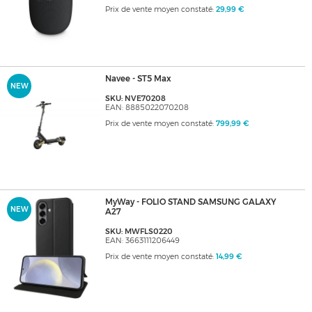
Prix de vente moyen constaté:
29,99 €
Navee - ST5 Max
NEW
SKU: NVE70208
EAN: 8885022070208
Prix de vente moyen constaté:
799,99 €
MyWay - FOLIO STAND SAMSUNG GALAXY
NEW
A27
SKU: MWFLS0220
EAN: 3663111206449
Prix de vente moyen constaté:
14,99 €