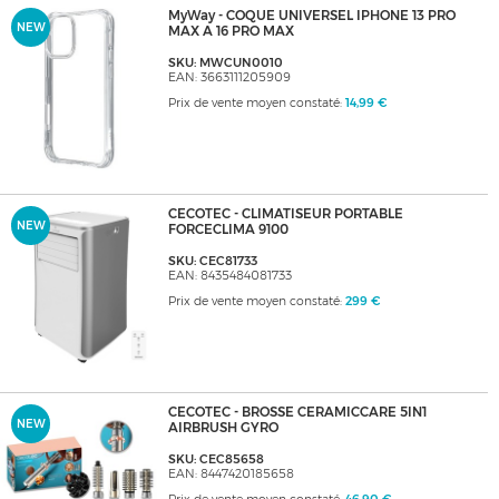
MyWay - COQUE UNIVERSEL IPHONE 13 PRO
NEW
MAX A 16 PRO MAX
SKU: MWCUN0010
EAN: 3663111205909
Prix de vente moyen constaté:
14,99 €
CECOTEC - CLIMATISEUR PORTABLE
NEW
FORCECLIMA 9100
SKU: CEC81733
EAN: 8435484081733
Prix de vente moyen constaté:
299 €
CECOTEC - BROSSE CERAMICCARE 5IN1
NEW
AIRBRUSH GYRO
SKU: CEC85658
EAN: 8447420185658