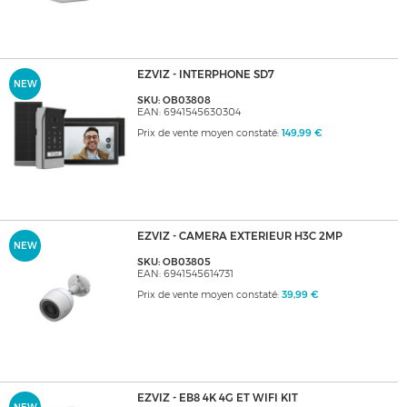
EZVIZ - INTERPHONE SD7
NEW
SKU: OB03808
EAN: 6941545630304
Prix de vente moyen constaté:
149,99 €
EZVIZ - CAMERA EXTERIEUR H3C 2MP
NEW
SKU: OB03805
EAN: 6941545614731
Prix de vente moyen constaté:
39,99 €
EZVIZ - EB8 4K 4G ET WIFI KIT