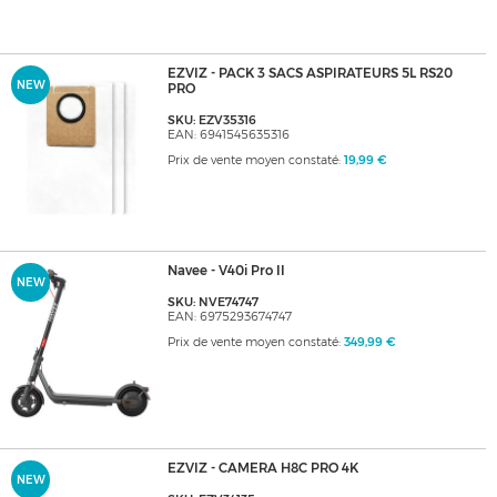
EZVIZ - PACK 3 SACS ASPIRATEURS 5L RS20
NEW
PRO
SKU: EZV35316
EAN: 6941545635316
Prix de vente moyen constaté:
19,99 €
Navee - V40i Pro II
NEW
SKU: NVE74747
EAN: 6975293674747
Prix de vente moyen constaté:
349,99 €
EZVIZ - CAMERA H8C PRO 4K
NEW