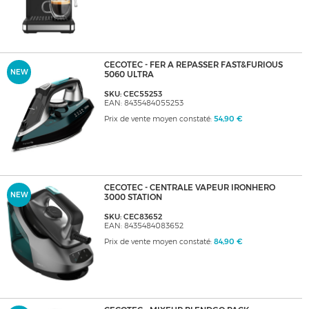
CECOTEC - FER A REPASSER FAST&FURIOUS
NEW
5060 ULTRA
SKU: CEC55253
EAN: 8435484055253
Prix de vente moyen constaté:
54,90 €
CECOTEC - CENTRALE VAPEUR IRONHERO
NEW
3000 STATION
SKU: CEC83652
EAN: 8435484083652
Prix de vente moyen constaté:
84,90 €