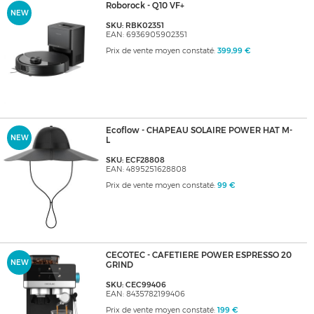
Roborock - Q10 VF+
NEW
SKU: RBK02351
EAN: 6936905902351
Prix de vente moyen constaté:
399,99 €
Ecoflow - CHAPEAU SOLAIRE POWER HAT M-
NEW
L
SKU: ECF28808
EAN: 4895251628808
Prix de vente moyen constaté:
99 €
CECOTEC - CAFETIERE POWER ESPRESSO 20
NEW
GRIND
SKU: CEC99406
EAN: 8435782199406
Prix de vente moyen constaté:
199 €