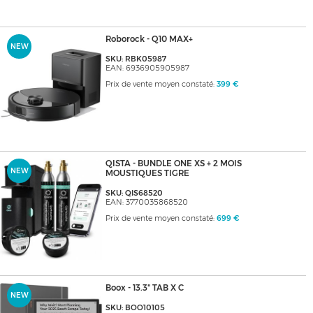
Roborock - Q10 MAX+
NEW
SKU: RBK05987
EAN: 6936905905987
Prix de vente moyen constaté:
399 €
QISTA - BUNDLE ONE XS + 2 MOIS
NEW
MOUSTIQUES TIGRE
SKU: QIS68520
EAN: 3770035868520
Prix de vente moyen constaté:
699 €
Boox - 13.3" TAB X C
NEW
SKU: BOO10105