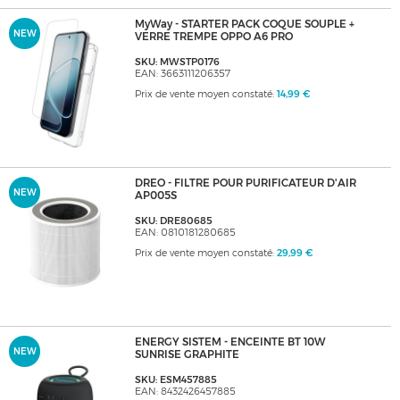
MyWay - STARTER PACK COQUE SOUPLE +
NEW
VERRE TREMPE OPPO A6 PRO
SKU: MWSTP0176
EAN: 3663111206357
Prix de vente moyen constaté:
14,99 €
DREO - FILTRE POUR PURIFICATEUR D'AIR
NEW
AP005S
SKU: DRE80685
EAN: 0810181280685
Prix de vente moyen constaté:
29,99 €
ENERGY SISTEM - ENCEINTE BT 10W
NEW
SUNRISE GRAPHITE
SKU: ESM457885
EAN: 8432426457885