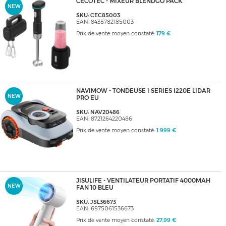
CECOTEC - MIXEUR BLENDGO PACK
NEW
SKU: CEC85003
EAN: 8435782185003
Prix de vente moyen constaté:
179 €
NAVIMOW - TONDEUSE I SERIES I220E LIDAR
NEW
PRO EU
SKU: NAV20486
EAN: 8721264220486
Prix de vente moyen constaté:
1 999 €
JISULIFE - VENTILATEUR PORTATIF 4000MAH
NEW
FAN 10 BLEU
SKU: JSL36673
EAN: 6975061536673
Prix de vente moyen constaté:
27,99 €