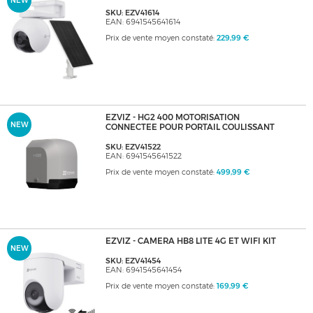
NEW
SKU: EZV41614
EAN: 6941545641614
Prix de vente moyen constaté:
229,99 €
EZVIZ - HG2 400 MOTORISATION
NEW
CONNECTEE POUR PORTAIL COULISSANT
SKU: EZV41522
EAN: 6941545641522
Prix de vente moyen constaté:
499,99 €
EZVIZ - CAMERA HB8 LITE 4G ET WIFI KIT
NEW
SKU: EZV41454
EAN: 6941545641454
Prix de vente moyen constaté:
169,99 €