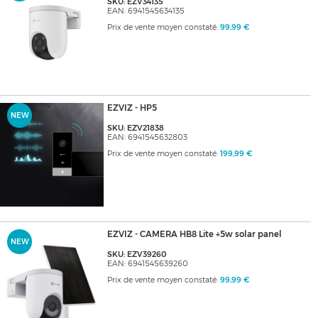
SKU: EZV34135
EAN: 6941545634135
Prix de vente moyen constaté:
99,99 €
EZVIZ - HP5
NEW
SKU: EZV21838
EAN: 6941545632803
Prix de vente moyen constaté:
199,99 €
EZVIZ - CAMERA HB8 Lite +5w solar panel
NEW
SKU: EZV39260
EAN: 6941545639260
Prix de vente moyen constaté:
99,99 €