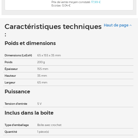
Prix de vente moyen constaté:
17,99 €
Ecotax: 0,04 €
Caractéristiques techniques
Haut de page
:
Poids et dimensions
Dimensions (LxExH)
65 x 155 x 35 mm
Poids
200 g
Épaisseur
155 mm
Hauteur
35 mm
Largeur
65 mm
Puissance
Tension d'entrée
5 V
Inclus dans la boite
Type d'emballage
Boîte avec crochet
Quantité
1 pièce(s)