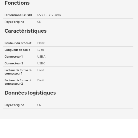
Fonctions
Dimensions (LxExH)
65 x 155 x 35 mm
Pays d'origine
CN
Caractéristiques
Couleur du produit
Blanc
Longueur de câble
1,2 m
Connecteur 1
USB A
Connecteur 2
USB C
Facteur de forme du
Droit
connecteur 1
Facteur de forme du
Droit
connecteur 2
Données logistiques
Pays d'origine
CN