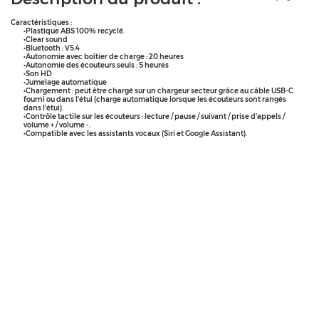
Caractéristiques :
•Plastique ABS 100% recyclé.
•Clear sound
•Bluetooth : V5.4
•Autonomie avec boîtier de charge : 20 heures
•Autonomie des écouteurs seuls : 5 heures
•Son HD
•Jumelage automatique
•Chargement : peut être chargé sur un chargeur secteur grâce au câble USB-C
fourni ou dans l'étui (charge automatique lorsque les écouteurs sont rangés
dans l'étui).
•Contrôle tactile sur les écouteurs : lecture / pause / suivant / prise d'appels /
volume + / volume -.
•Compatible avec les assistants vocaux (Siri et Google Assistant).