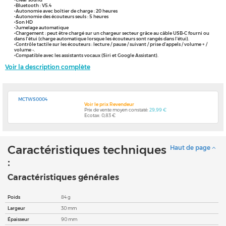
•Bluetooth : V5.4
•Autonomie avec boîtier de charge : 20 heures
•Autonomie des écouteurs seuls : 5 heures
•Son HD
•Jumelage automatique
•Chargement : peut être chargé sur un chargeur secteur grâce au câble USB-C fourni ou
dans l'étui (charge automatique lorsque les écouteurs sont rangés dans l'étui).
•Contrôle tactile sur les écouteurs : lecture / pause / suivant / prise d'appels / volume + /
volume -.
•Compatible avec les assistants vocaux (Siri et Google Assistant).
Voir la description complète
MCTWS0004
Voir le prix Revendeur
Prix de vente moyen constaté:
29,99 €
Ecotax: 0,83 €
Caractéristiques techniques
Haut de page
:
Caractéristiques générales
Poids
84 g
Largeur
30 mm
Épaisseur
90 mm