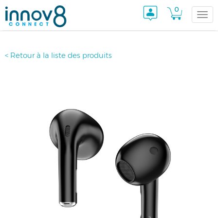
0
Togg
< Retour à la liste des produits
navi