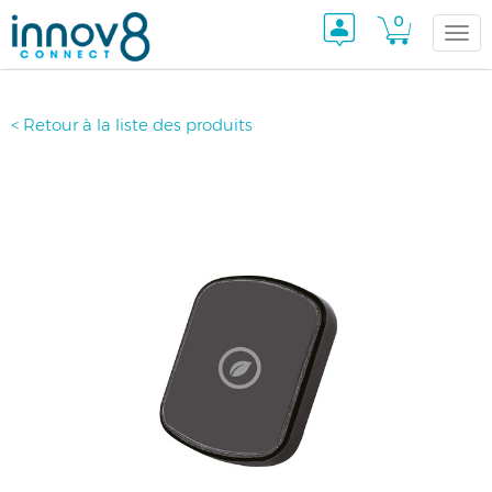
0
Togg
< Retour à la liste des produits
navi