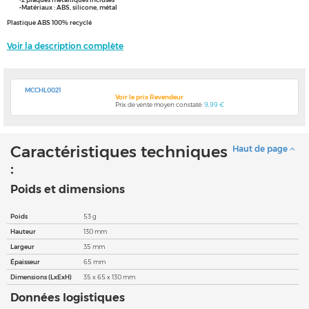
•Matériaux : ABS, silicone, métal
Plastique ABS 100% recyclé
Voir la description complète
MCCHL0021
Voir le prix Revendeur
Prix de vente moyen constaté:
9,99 €
Caractéristiques techniques
Haut de page
:
Poids et dimensions
Poids
53 g
Hauteur
130 mm
Largeur
35 mm
Épaisseur
65 mm
Dimensions (LxExH)
35 x 65 x 130 mm
Données logistiques