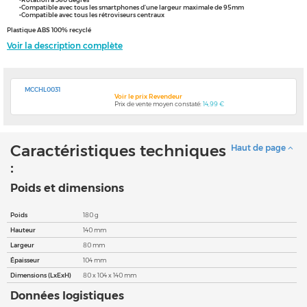
•Compatible avec tous les smartphones d’une largeur maximale de 95mm
•Compatible avec tous les rétroviseurs centraux
Plastique ABS 100% recyclé
Voir la description complète
MCCHL0031
Voir le prix Revendeur
Prix de vente moyen constaté:
14,99 €
Caractéristiques techniques
Haut de page
:
Poids et dimensions
Poids
180 g
Hauteur
140 mm
Largeur
80 mm
Épaisseur
104 mm
Dimensions (LxExH)
80 x 104 x 140 mm
Données logistiques