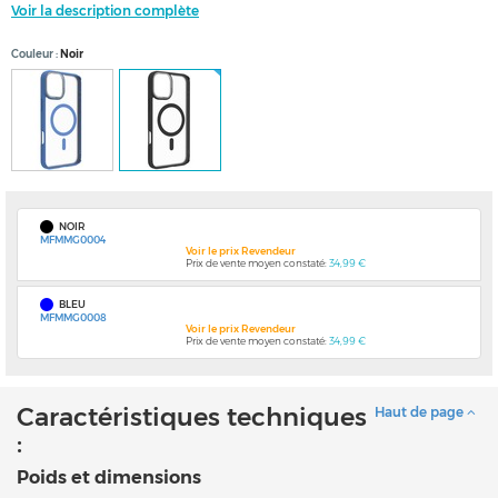
Voir la description complète
Couleur
Noir
NOIR
MFMMG0004
Voir le prix Revendeur
Prix de vente moyen constaté:
34,99 €
BLEU
MFMMG0008
Voir le prix Revendeur
Prix de vente moyen constaté:
34,99 €
Caractéristiques techniques
Haut de page
:
Poids et dimensions