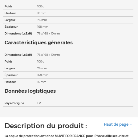
Poids
100 g
Hauteur
10 mm
Largeur
76 mm
Épaisseur
168 mm
Dimensions (LxExH)
76 x 168 x 10 mm
Caractéristiques générales
Dimensions (LxExH)
76 x 168 x 10 mm
Poids
100 g
Largeur
76 mm
Épaisseur
168 mm
Hauteur
10 mm
Données logistiques
Pays d'origine
FR
Description du produit :
Haut de page
La coque de protection antichoc MUVIT FOR FRANCE pour iPhone allie sécurité et