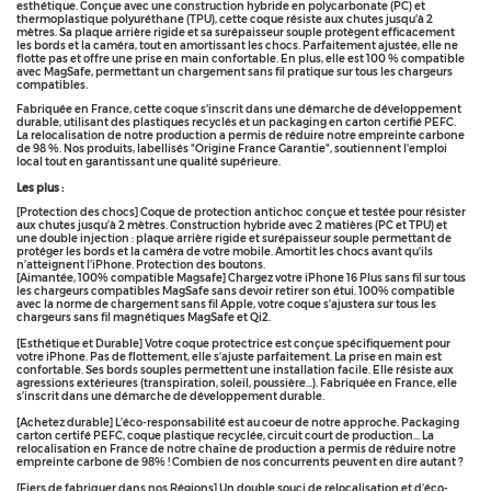
esthétique. Conçue avec une construction hybride en polycarbonate (PC) et
thermoplastique polyuréthane (TPU), cette coque résiste aux chutes jusqu'à 2
mètres. Sa plaque arrière rigide et sa surépaisseur souple protègent efficacement
les bords et la caméra, tout en amortissant les chocs. Parfaitement ajustée, elle ne
flotte pas et offre une prise en main confortable. En plus, elle est 100 % compatible
avec MagSafe, permettant un chargement sans fil pratique sur tous les chargeurs
compatibles.
Fabriquée en France, cette coque s'inscrit dans une démarche de développement
durable, utilisant des plastiques recyclés et un packaging en carton certifié PEFC.
La relocalisation de notre production a permis de réduire notre empreinte carbone
de 98 %. Nos produits, labellisés "Origine France Garantie", soutiennent l'emploi
local tout en garantissant une qualité supérieure.
Les plus :
[Protection des chocs] Coque de protection antichoc conçue et testée pour résister
aux chutes jusqu’à 2 mètres. Construction hybride avec 2 matières (PC et TPU) et
une double injection : plaque arrière rigide et surépaisseur souple permettant de
protéger les bords et la caméra de votre mobile. Amortit les chocs avant qu’ils
n’atteignent l’iPhone. Protection des boutons.
[Aimantée, 100% compatible Magsafe] Chargez votre iPhone 16 Plus sans fil sur tous
les chargeurs compatibles MagSafe sans devoir retirer son étui. 100% compatible
avec la norme de chargement sans fil Apple, votre coque s’ajustera sur tous les
chargeurs sans fil magnétiques MagSafe et Qi2.
[Esthétique et Durable] Votre coque protectrice est conçue spécifiquement pour
votre iPhone. Pas de flottement, elle s’ajuste parfaitement. La prise en main est
confortable. Ses bords souples permettent une installation facile. Elle résiste aux
agressions extérieures (transpiration, soleil, poussière…). Fabriquée en France, elle
s’inscrit dans une démarche de développement durable.
[Achetez durable] L’éco-responsabilité est au coeur de notre approche. Packaging
carton certifé PEFC, coque plastique recyclée, circuit court de production… La
relocalisation en France de notre chaîne de production a permis de réduire notre
empreinte carbone de 98% ! Combien de nos concurrents peuvent en dire autant ?
[Fiers de fabriquer dans nos Régions] Un double souci de relocalisation et d’éco-