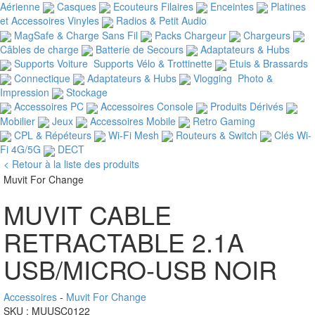
Aérienne
Casques
Ecouteurs Filaires
Enceintes
Platines
et Accessoires Vinyles
Radios & Petit Audio
MagSafe & Charge Sans Fil
Packs Chargeur
Chargeurs
Câbles de charge
Batterie de Secours
Adaptateurs & Hubs
Supports Voiture
Supports Vélo & Trottinette
Etuis &
Brassards
Connectique
Adaptateurs & Hubs
Vlogging
Photo &
Impression
Stockage
Accessoires PC
Accessoires Console
Produits Dérivés
Mobilier
Jeux
Accessoires Mobile
Retro Gaming
CPL & Répéteurs
Wi-Fi Mesh
Routeurs & Switch
Clés Wi-
Fi 4G/5G
DECT
< Retour à la liste des produits
Muvit For Change
MUVIT CABLE
RETRACTABLE 2.1A