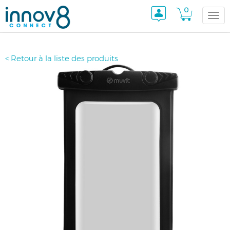
0
Togg
< Retour à la liste des produits
navi