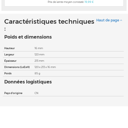
Prix de vente moyen constaté:
19,99 €
Caractéristiques techniques
Haut de page
:
Poids et dimensions
Hauteur
16 mm
Largeur
120 mm
Épaisseur
213 mm
Dimensions (LxExH)
120 x 213 x 16 mm
Poids
85 g
Données logistiques
Pays d'origine
CN