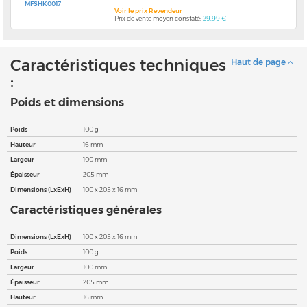
MFSHK0017
Voir le prix Revendeur
Prix de vente moyen constaté:
29,99 €
Caractéristiques techniques
Haut de page
:
Poids et dimensions
Poids
100 g
Hauteur
16 mm
Largeur
100 mm
Épaisseur
205 mm
Dimensions (LxExH)
100 x 205 x 16 mm
Caractéristiques générales
Dimensions (LxExH)
100 x 205 x 16 mm
Poids
100 g
Largeur
100 mm
Épaisseur
205 mm
Hauteur
16 mm