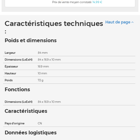
Prix de vente moyen constaté:
14,99 €
Caractéristiques techniques
Haut de page
:
Poids et dimensions
Largeur
84 mm
Dimensions (LxExH)
84 x 169 x 10 mm
Épaisseur
169 mm
Hauteur
10 mm
Poids
72 g
Fonctions
Dimensions (LxExH)
84 x 169 x 10 mm
Caractéristiques
Pays d'origine
CN
Données logistiques