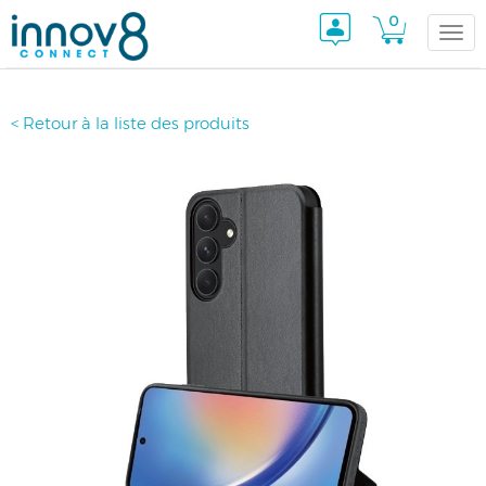
0
Togg
< Retour à la liste des produits
navi