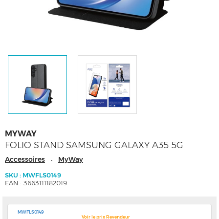
MYWAY
FOLIO STAND SAMSUNG GALAXY A35 5G
Accessoires
MyWay
-
SKU : MWFLS0149
EAN : 3663111182019
MWFLS0149
Voir le prix Revendeur