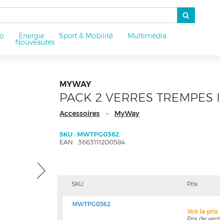
o
Energie
Sport & Mobilité
Multimédia
u
Nouveautés
MYWAY
PACK 2 VERRES TREMPES I
Accessoires
MyWay
-
SKU : MWTPG0362
EAN : 3663111200584
SKU
Prix
MWTPG0362
Voir le pri
Prix de ve