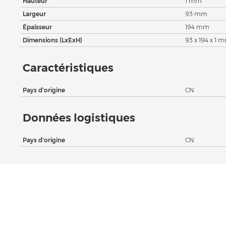
Hauteur
1 mm
Largeur
93 mm
Épaisseur
194 mm
Dimensions (LxExH)
93 x 194 x 1 
Caractéristiques
Pays d'origine
CN
Données logistiques
Pays d'origine
CN