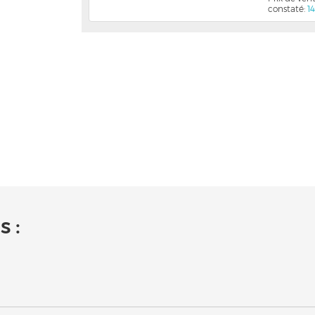
constaté:
1
 :