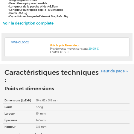
•Bras téléscopique extensible
•Longueur de la perche pliée : 45,5cm
•Longueur du trépied déplié : 166cm max
•Poids : 343.5g
•Capacité de charge de l’aimant MagSafe : 1kg
Voir la description complète
MWHOL0002
Voir le prix Revendeur
Prix de vente moyen constaté:
29,99 €
Ecotax: 0,04 €
Caractéristiques techniques
Haut de page
:
Poids et dimensions
Dimensions (LxExH)
54 x 62 x 318 mm
Poids
432 g
Largeur
54 mm
Épaisseur
62 mm
Hauteur
318 mm