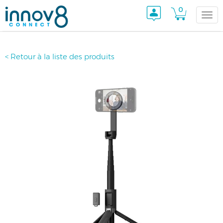
0
Togg
< Retour à la liste des produits
navi