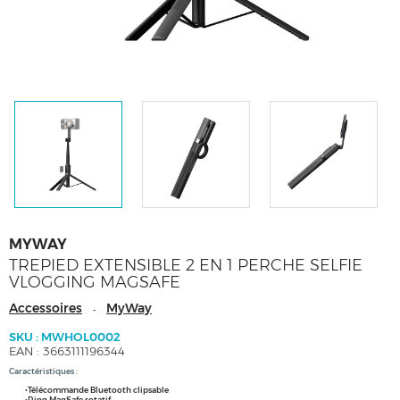
MYWAY
TREPIED EXTENSIBLE 2 EN 1 PERCHE SELFIE
VLOGGING MAGSAFE
Accessoires
MyWay
-
SKU : MWHOL0002
EAN : 3663111196344
Caractéristiques :
•Télécommande Bluetooth clipsable
•Ring MagSafe rotatif