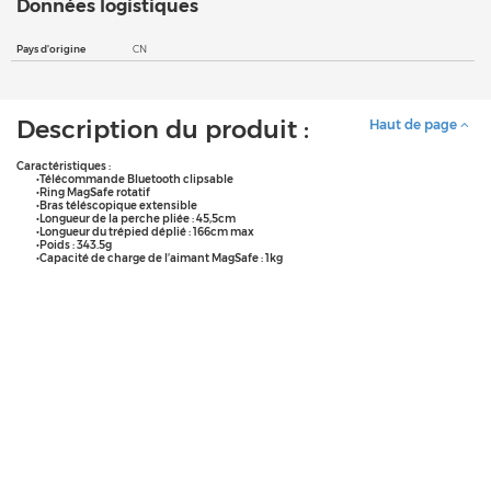
Données logistiques
Pays d'origine
CN
Description du produit :
Haut de page
Caractéristiques :
•Télécommande Bluetooth clipsable
•Ring MagSafe rotatif
•Bras téléscopique extensible
•Longueur de la perche pliée : 45,5cm
•Longueur du trépied déplié : 166cm max
•Poids : 343.5g
•Capacité de charge de l’aimant MagSafe : 1kg