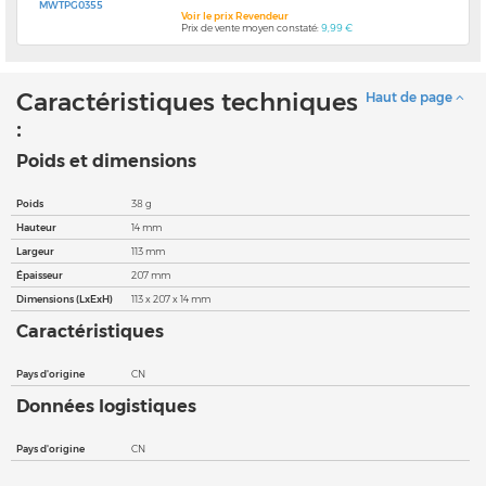
MWTPG0355
Voir le prix Revendeur
Prix de vente moyen constaté:
9,99 €
Caractéristiques techniques
Haut de page
:
Poids et dimensions
Poids
38 g
Hauteur
14 mm
Largeur
113 mm
Épaisseur
207 mm
Dimensions (LxExH)
113 x 207 x 14 mm
Caractéristiques
Pays d'origine
CN
Données logistiques
Pays d'origine
CN