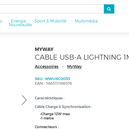
o
Energie
Sport & Mobilité
Multimédia
u
Nouveautés
MYWAY
CABLE USB-A LIGHTNING 1
Accessoires
MyWay
-
SKU : MWUSC0053
EAN : 3663111166576
Caractéristiques :
Câble Charge & Synchronisation :
•Charge 12W max
•1 mètre
Connecteurs :