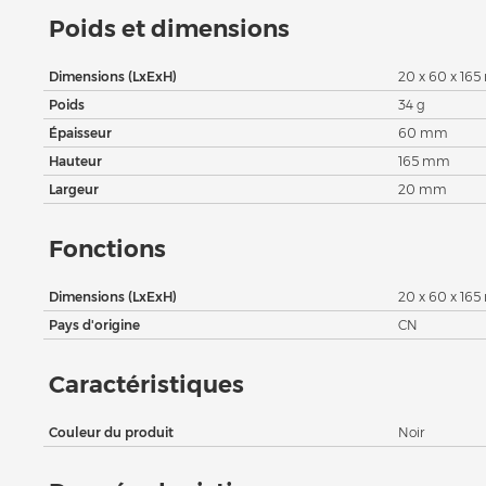
Poids et dimensions
Dimensions (LxExH)
20 x 60 x 16
Poids
34 g
Épaisseur
60 mm
Hauteur
165 mm
Largeur
20 mm
Fonctions
Dimensions (LxExH)
20 x 60 x 16
Pays d'origine
CN
Caractéristiques
Couleur du produit
Noir