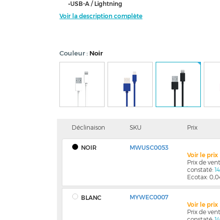
•USB-A / Lightning
Voir la description complète
Couleur
Noir
Déclinaison
SKU
Prix
NOIR
MWUSC0053
Voir le pri
Prix de ve
constaté:
1
Ecotax: 0,
MYWEC0007
BLANC
Voir le pri
Prix de ve
constaté:
1