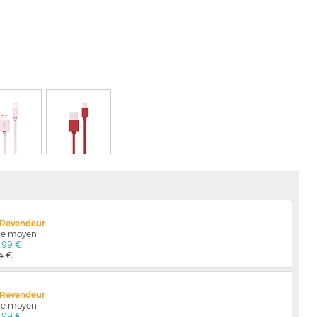
x Revendeur
nte moyen
4,99 €
04 €
x Revendeur
nte moyen
4,99 €