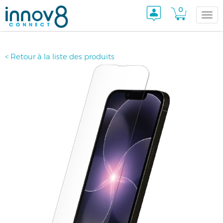
0
Togg
< Retour à la liste des produits
navi