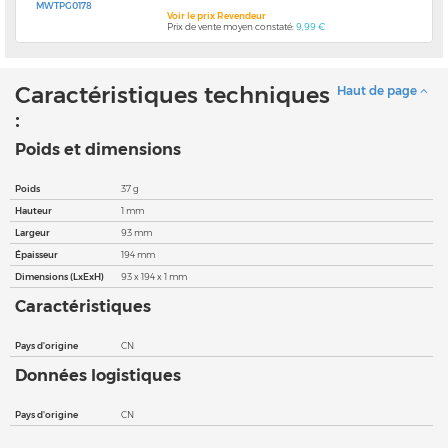
MWTPG0178
Voir le prix Revendeur
Prix de vente moyen constaté:
9,99 €
Caractéristiques techniques
Haut de page
:
Poids et dimensions
Poids
37 g
Hauteur
1 mm
Largeur
93 mm
Épaisseur
194 mm
Dimensions (LxExH)
93 x 194 x 1 mm
Caractéristiques
Pays d'origine
CN
Données logistiques
Pays d'origine
CN