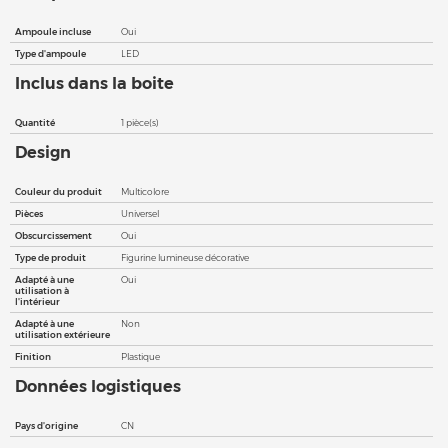
Ampoule incluse
Oui
Type d'ampoule
LED
Inclus dans la boite
Quantité
1 pièce(s)
Design
Couleur du produit
Multicolore
Pièces
Universel
Obscurcissement
Oui
Type de produit
Figurine lumineuse décorative
Adapté à une
Oui
utilisation à
l'intérieur
Adapté à une
Non
utilisation extérieure
Finition
Plastique
Données logistiques
Pays d'origine
CN