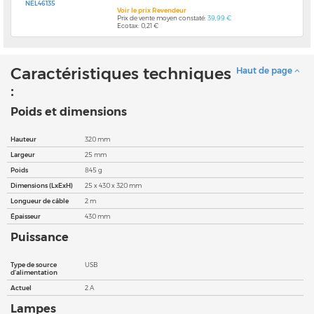
NEL46135
Voir le prix Revendeur
Prix de vente moyen constaté:
39,99 €
Ecotax: 0,21 €
Caractéristiques techniques
Haut de page
:
Poids et dimensions
Hauteur
320 mm
Largeur
25 mm
Poids
845 g
Dimensions (LxExH)
25 x 430 x 320 mm
Longueur de câble
2 m
Épaisseur
430 mm
Puissance
Type de source
USB
d'alimentation
Actuel
2 A
Lampes