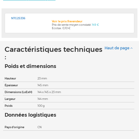
NTG25336
Voir le prix Revendeur
Prix de vente moyen constaté:
149 €
Ecotax: 0,10 €
Caractéristiques techniques
Haut de page
:
Poids et dimensions
Hauteur
23 mm
Épaisseur
145 mm
Dimensions (LxExH)
144 x 145 x 23 mm
Largeur
144 mm
Poids
100 g
Données logistiques
Pays d'origine
CN