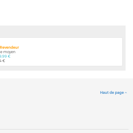
x Revendeur
nte moyen
9,99 €
04 €
Haut de page