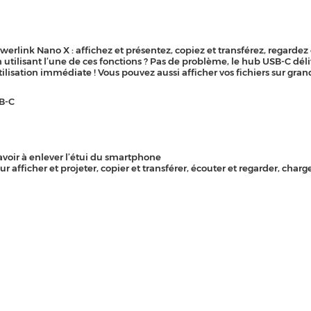
link Nano X : affichez et présentez, copiez et transférez, regardez 
 utilisant l’une de ces fonctions ? Pas de problème, le hub USB-C dé
ilisation immédiate ! Vous pouvez aussi afficher vos fichiers sur gran
SB-C
voir à enlever l’étui du smartphone
fficher et projeter, copier et transférer, écouter et regarder, charge