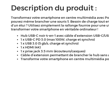
Description du produit :
Transformez votre smartphone en centre multimédia avec Power
pouvez même brancher une souris !). Besoin de charge tout en
d’un étui ? Utilisez simplement la rallonge fournie pour une ut
transformer votre smartphone en véritable ordinateur !
Hub USB-C noir 4-en-1 avec câble d’extension USB-C/U
1 x USB-C PD 3.0 (max 100W, charge et synchro)
1 x USB 3.0 (5 gb/s, charge et synchro)
1 x HDMI (4K)
1 x prise jack 3.5 mm (écouteurs/casques)
Câble d’extension permettant de brancher le hub sans a
Transforme votre smartphone en centre multimédia pour a