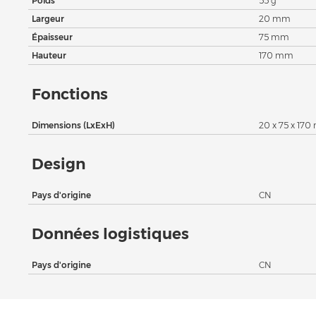
Poids
55 g
Largeur
20 mm
Épaisseur
75 mm
Hauteur
170 mm
Fonctions
Dimensions (LxExH)
20 x 75 x 17
Design
Pays d'origine
CN
Données logistiques
Pays d'origine
CN