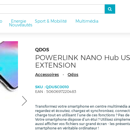
o
Energie
Sport & Mobilité
Multimédia
u
Nouveautés
QDOS
POWERLINK NANO Hub USB
EXTENSION
Accessoires
Qdos
-
SKU : QDUSC0010
EAN : 5060697220483
Transformez votre smartphone en centre multimédia ave
regardez et écoutez, chargez et synchronisez, connect
charge tout en utilisant l’une de ces fonctions ? Pas 
Votre smartphone dispose d’un étui ? Utilisez simpleme
aussi afficher vos fichiers sur grand écran - les présen
smartphone en véritable ordinateur !