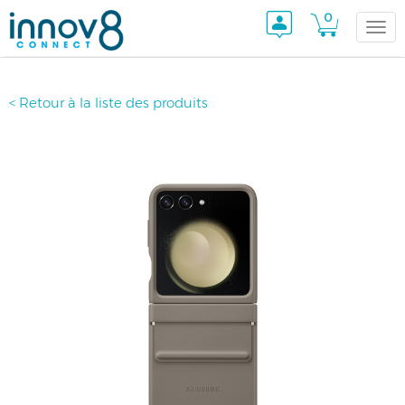
0
Togg
< Retour à la liste des produits
navi