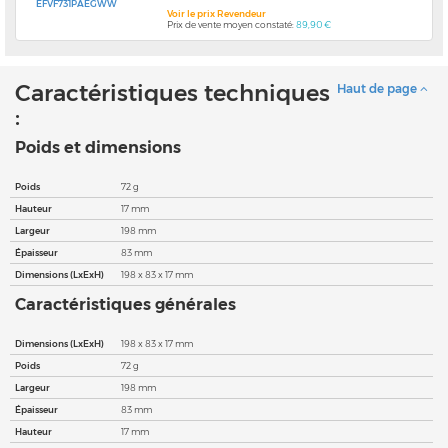
EFVF731PAEGWW
Voir le prix Revendeur
Prix de vente moyen constaté:
89,90 €
Caractéristiques techniques
Haut de page
:
Poids et dimensions
Poids
72 g
Hauteur
17 mm
Largeur
198 mm
Épaisseur
83 mm
Dimensions (LxExH)
198 x 83 x 17 mm
Caractéristiques générales
Dimensions (LxExH)
198 x 83 x 17 mm
Poids
72 g
Largeur
198 mm
Épaisseur
83 mm
Hauteur
17 mm