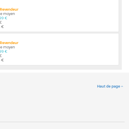
x Revendeur
nte moyen
99 €
 €
4 €
x Revendeur
nte moyen
99 €
 €
4 €
Haut de page