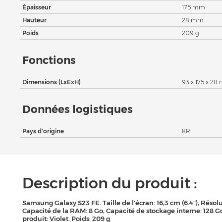
Épaisseur
175 mm
Hauteur
28 mm
Poids
209 g
Fonctions
Dimensions (LxExH)
93 x 175 x 2
Données logistiques
Pays d'origine
KR
Description du produit :
Samsung Galaxy S23 FE. Taille de l'écran: 16,3 cm (6.4"), Rés
Capacité de la RAM: 8 Go, Capacité de stockage interne: 128 G
produit: Violet. Poids: 209 g