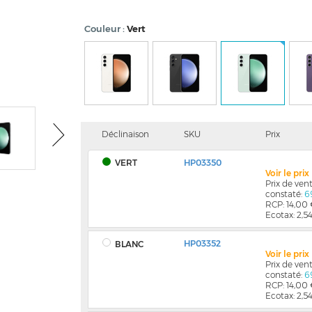
Couleur
Vert
Déclinaison
SKU
Prix
VERT
HP03350
Voir le pri
Prix de ve
constaté:
6
RCP: 14,00
Ecotax: 2,5
HP03352
BLANC
Voir le pri
Prix de ve
constaté:
6
RCP: 14,00
Ecotax: 2,5