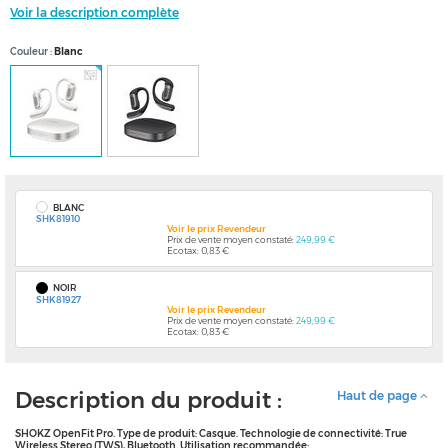
Voir la description complète
Couleur
Blanc
BLANC
SHK81910
Voir le prix Revendeur
Prix de vente moyen constaté:
249,99 €
Ecotax: 0,83 €
NOIR
SHK81927
Voir le prix Revendeur
Prix de vente moyen constaté:
249,99 €
Ecotax: 0,83 €
Description du produit :
Haut de page
SHOKZ OpenFit Pro. Type de produit: Casque. Technologie de connectivité: True
Wireless Stereo (TWS), Bluetooth. Utilisation recommandée: