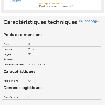
TGTPG0492
Voir le prix Revendeur
Prix de vente moyen constaté:
34,99 €
Caractéristiques techniques
Haut de page
:
Poids et dimensions
Poids
85 g
Hauteur
15 mm
Largeur
110 mm
Épaisseur
200 mm
Dimensions (LxExH)
110 x 200 x 15 mm
Caractéristiques
Pays d'origine
CN
Données logistiques
Pays d'origine
CN