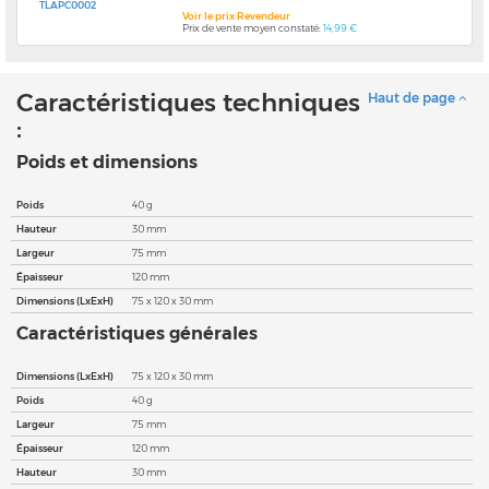
TLAPC0002
Voir le prix Revendeur
Prix de vente moyen constaté:
14,99 €
Caractéristiques techniques
Haut de page
:
Poids et dimensions
Poids
40 g
Hauteur
30 mm
Largeur
75 mm
Épaisseur
120 mm
Dimensions (LxExH)
75 x 120 x 30 mm
Caractéristiques générales
Dimensions (LxExH)
75 x 120 x 30 mm
Poids
40 g
Largeur
75 mm
Épaisseur
120 mm
Hauteur
30 mm