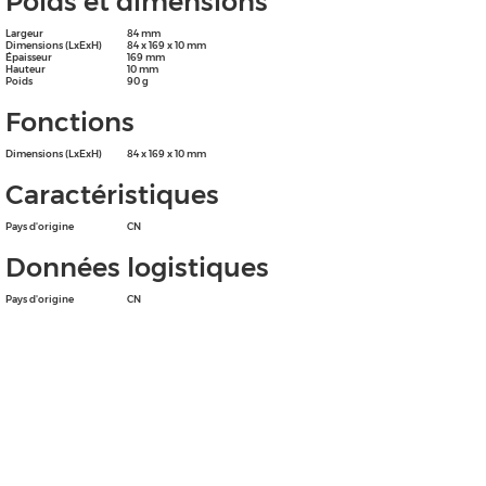
Poids et dimensions
Largeur
84 mm
Dimensions (LxExH)
84 x 169 x 10 mm
Épaisseur
169 mm
Hauteur
10 mm
Poids
90 g
Fonctions
Dimensions (LxExH)
84 x 169 x 10 mm
Caractéristiques
Pays d'origine
CN
Données logistiques
Pays d'origine
CN