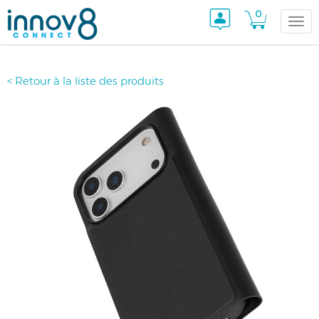
0
Togg
< Retour à la liste des produits
navi