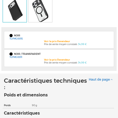
NOIR
TLFMG0015
Voir le prix Revendeur
Prix de vente moyen constaté:
34,99 €
NOIR / TRANSPARENT
TLFMG0011
Voir le prix Revendeur
Prix de vente moyen constaté:
34,99 €
Caractéristiques techniques
Haut de page
:
Poids et dimensions
Poids
90 g
Caractéristiques