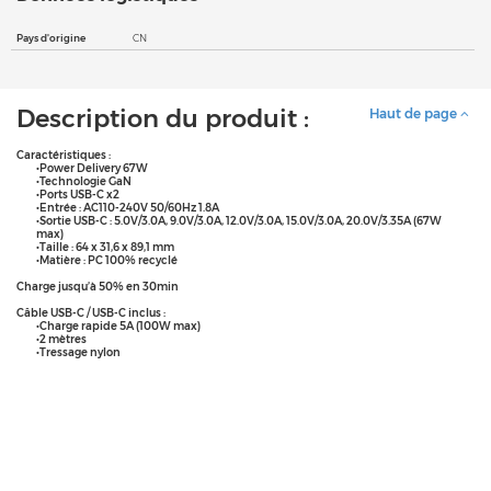
Pays d'origine
CN
Description du produit :
Haut de page
Caractéristiques :
•Power Delivery 67W
•Technologie GaN
•Ports USB-C x2
•Entrée : AC110-240V 50/60Hz 1.8A
•Sortie USB-C : 5.0V/3.0A, 9.0V/3.0A, 12.0V/3.0A, 15.0V/3.0A, 20.0V/3.35A (67W
max)
•Taille : 64 x 31,6 x 89,1 mm
•Matière : PC 100% recyclé
Charge jusqu’à 50% en 30min
Câble USB-C / USB-C inclus :
•Charge rapide 5A (100W max)
•2 mètres
•Tressage nylon