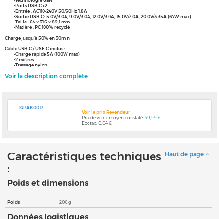
•Technologie GaN
•Ports USB-C x2
•Entrée : AC110-240V 50/60Hz 1.8A
•Sortie USB-C : 5.0V/3.0A, 9.0V/3.0A, 12.0V/3.0A, 15.0V/3.0A, 20.0V/3.35A (67W max)
•Taille : 64 x 31,6 x 89,1 mm
•Matière : PC 100% recyclé
Charge jusqu’à 50% en 30min
Câble USB-C / USB-C inclus :
•Charge rapide 5A (100W max)
•2 mètres
•Tressage nylon
Voir la description complète
TGPAK0017
Voir le prix Revendeur
Prix de vente moyen constaté:
49,99 €
Ecotax: 0,04 €
Caractéristiques techniques
Haut de page
:
Poids et dimensions
Poids
200 g
Données logistiques