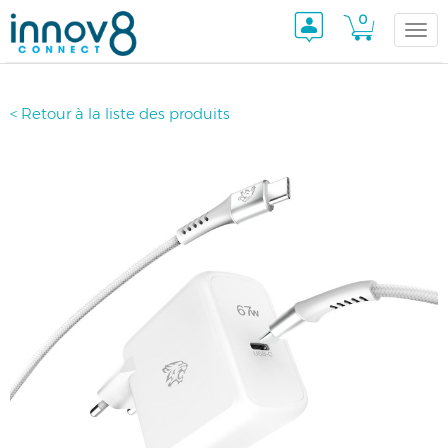
0
Togg
< Retour à la liste des produits
navi