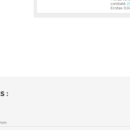
constaté:
2
Ecotax: 0,
 :
5 mm