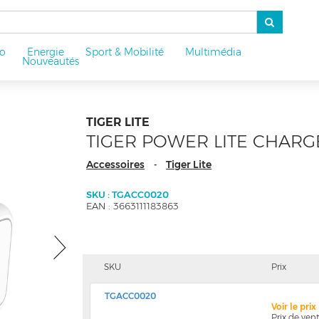
o
Energie
Sport & Mobilité
Multimédia
u
Nouveautés
TIGER LITE
TIGER POWER LITE CHAR
Accessoires
Tiger Lite
-
SKU : TGACC0020
EAN : 3663111183863
SKU
Prix
TGACC0020
Voir le pri
Prix de ve