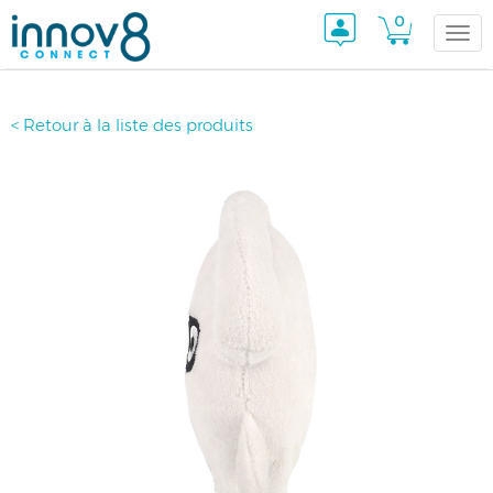
0
Togg
< Retour à la liste des produits
navi