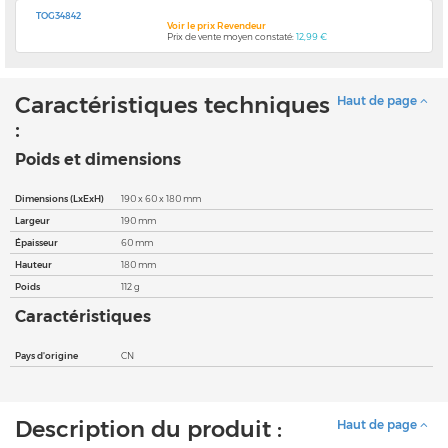
TOG34842
Voir le prix Revendeur
Prix de vente moyen constaté:
12,99 €
Caractéristiques techniques
Haut de page
:
Poids et dimensions
Dimensions (LxExH)
190 x 60 x 180 mm
Largeur
190 mm
Épaisseur
60 mm
Hauteur
180 mm
Poids
112 g
Caractéristiques
Pays d'origine
CN
Description du produit :
Haut de page