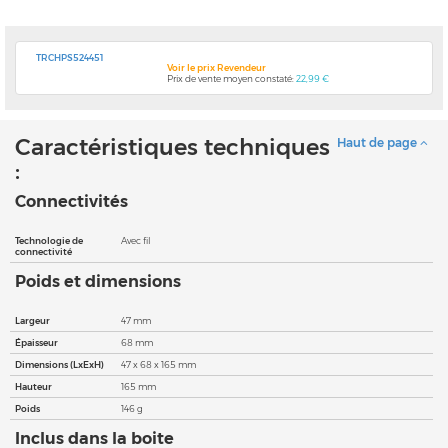
TRCHPS524451
Voir le prix Revendeur
Prix de vente moyen constaté:
22,99 €
Caractéristiques techniques
Haut de page
:
Connectivités
Technologie de
Avec fil
connectivité
Poids et dimensions
Largeur
47 mm
Épaisseur
68 mm
Dimensions (LxExH)
47 x 68 x 165 mm
Hauteur
165 mm
Poids
146 g
Inclus dans la boite