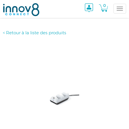
0
Togg
< Retour à la liste des produits
navi