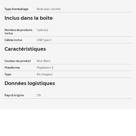
Type d'emballage
Boîte avec crochet
Inclus dans la boite
Nombre de produits
1 pièce(s)
inclus
Câbles inclus
USB Type-C
Caractéristiques
Couleur du produit
Noir, Blanc
Plateforme
PlayStation 5
Type
Kit chargeur
Données logistiques
Pays d'origine
CN